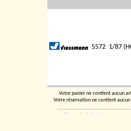
5572
1/87 (H
Votre panier ne contient aucun art
Votre réservation ne contient aucun 
5574
1/87 (H
Conditions générales de vente
|
Ven
rencontrer
|
Contact
© 2026, Tchou
Modélismes