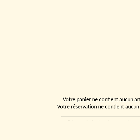
Votre panier ne contient aucun art
Votre réservation ne contient aucun 
Conditions générales de vente
|
Ven
rencontrer
|
Contact
© 2026, Tchou
Modélismes