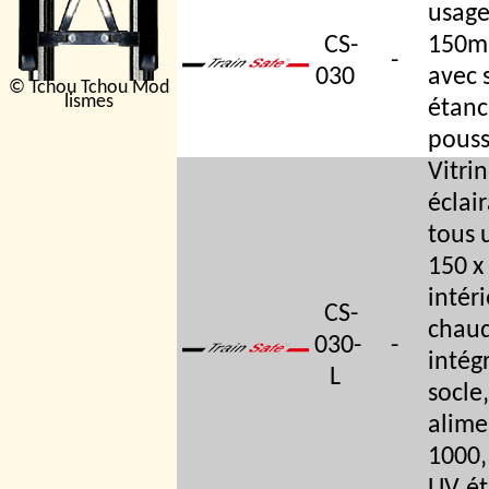
usage
CS-
150mm
-
030
avec 
© Tchou Tchou Mod
lismes
étanc
pouss
Vitri
éclai
tous 
150 
intéri
CS-
chaud
030-
-
intég
L
socle
alime
1000‚