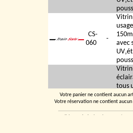
UV‚ét
pouss
Vitri
usage
CS-
150mm
-
060
avec s
UV‚ét
pouss
Vitri
éclai
tous 
x 150
Votre panier ne contient aucun art
Votre réservation ne contient aucun 
CS-
leds 
060-
-
condu
Conditions générales de vente
|
Ven
L
dans 
rencontrer
|
Contact
© 2026, Tchou
alime
Modélismes