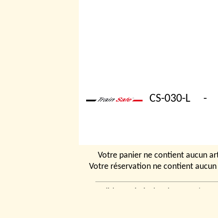
CS-030-L
-
Votre panier ne contient aucun art
Votre réservation ne contient aucun 
Conditions générales de vente
|
Ven
rencontrer
|
Contact
© 2026, Tchou
Modélismes