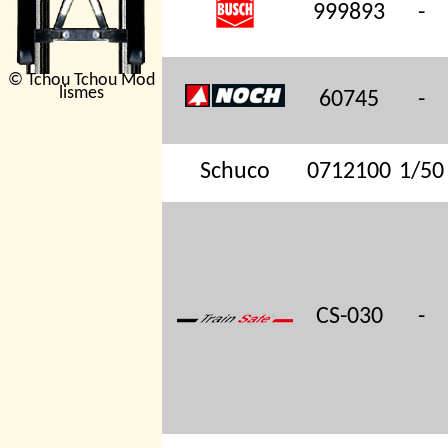
999893
-
© Tchou Tchou Mod
lismes
60745
-
Schuco
0712100
1/50
CS-030
-