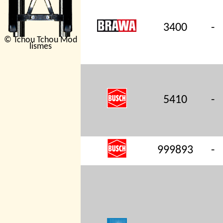
3400
-
© Tchou Tchou Mod
lismes
5410
-
999893
-