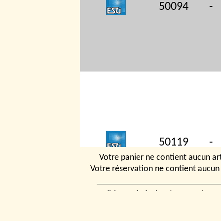
50094
-
50119
-
Votre panier ne contient aucun art
Votre réservation ne contient aucun 
Conditions générales de vente
|
Ven
rencontrer
|
Contact
© 2026, Tchou
Modélismes