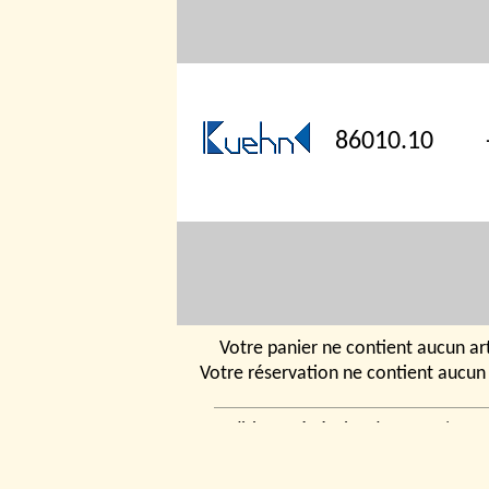
86010.10
Votre panier ne contient aucun art
Votre réservation ne contient aucun 
86020
Conditions générales de vente
|
Ven
rencontrer
|
Contact
© 2026, Tchou
Modélismes