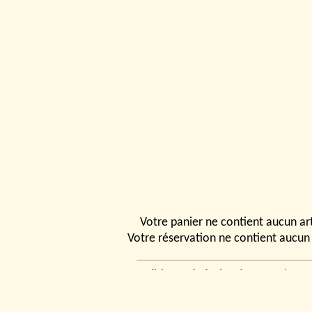
Votre panier ne contient aucun art
Votre réservation ne contient aucun 
Conditions générales de vente
|
Ven
rencontrer
|
Contact
© 2026, Tchou
Modélismes