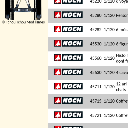
45220
1/120
6 voya
45280
1/120
Person
© Tchou Tchou Mod lismes
45282
1/120
6 méca
45530
1/120
6 figu
Histoi
45560
1/120
dont f
45630
1/120
4 cava
12 ani
45711
1/120
chats
45715
1/120
Coffre
45721
1/120
Coffre