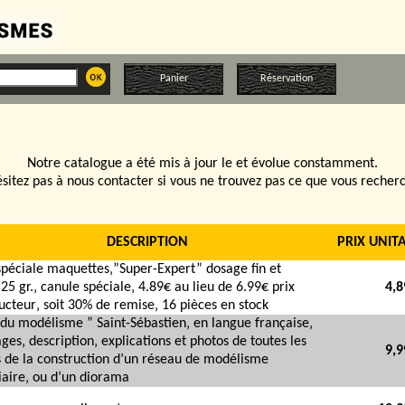
Panier
Réservation
Notre catalogue a été mis à jour le
et évolue constamment.
sitez pas à nous contacter si vous ne trouvez pas ce que vous recher
DESCRIPTION
PRIX UNITA
spéciale maquettes‚”Super-Expert” dosage fin et
‚25 gr.‚ canule spéciale‚ 4.89€ au lieu de 6.99€ prix
4,8
ucteur‚ soit 30% de remise‚ 16 pièces en stock
du modélisme ” Saint-Sébastien‚ en langue française‚
ges‚ description‚ explications et photos de toutes les
9,9
 de la construction d’un réseau de modélisme
iaire‚ ou d’un diorama