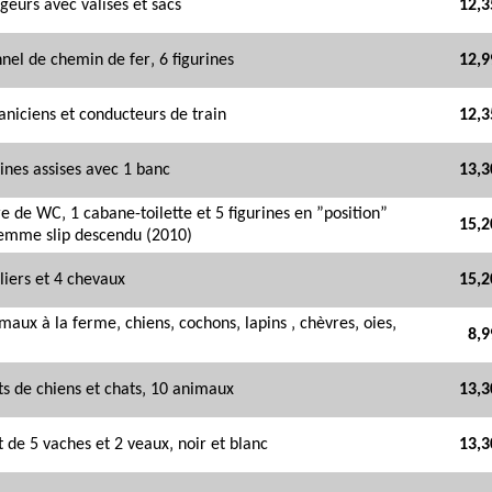
geurs avec valises et sacs
12,3
nel de chemin de fer‚ 6 figurines
12,9
niciens et conducteurs de train
12,3
rines assises avec 1 banc
13,3
re de WC‚ 1 cabane-toilette et 5 figurines en ”position”
15,2
emme slip descendu (2010)
liers et 4 chevaux
15,2
maux à la ferme‚ chiens‚ cochons‚ lapins ‚ chèvres‚ oies‚
8,9
ts de chiens et chats‚ 10 animaux
13,3
t de 5 vaches et 2 veaux‚ noir et blanc
13,3