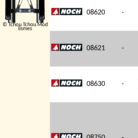
08620
-
© Tchou Tchou Mod
lismes
08621
-
08630
-
08750
-