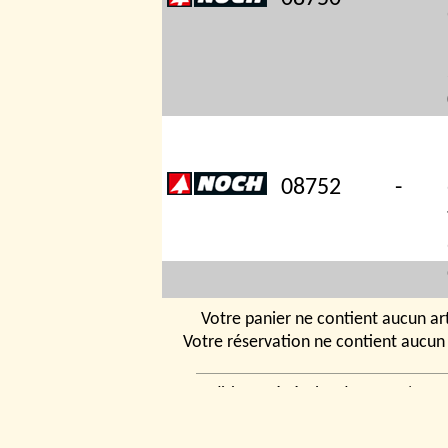
08752
-
Votre panier ne contient aucun art
Votre réservation ne contient aucun 
08754
-
Conditions générales de vente
|
Ven
rencontrer
|
Contact
© 2026, Tchou
Modélismes