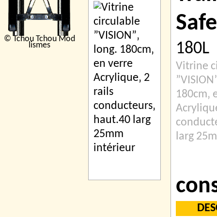
Safe
© Tchou Tchou Mod
180L
lismes
Vitrine c
”VISION”
180cm‚ e
Acrylique
conducte
larg 25m
cons
DES