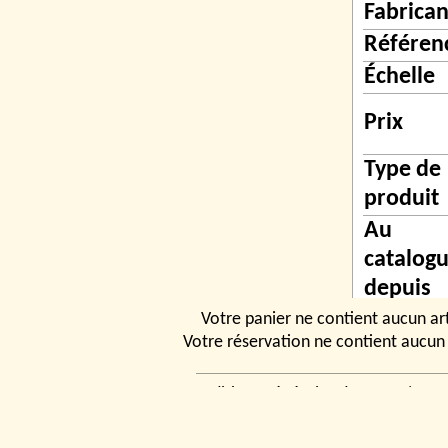
Fabrican
Référen
Échelle
Prix
Type de
produit
Au
catalog
depuis
Votre panier ne contient aucun art
Votre réservation ne contient aucun 
Conditions générales de vente
|
Ven
rencontrer
|
Contact
© 2026, Tchou
Modélismes