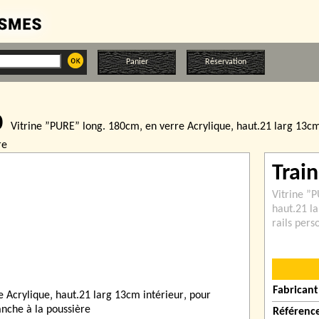
Panier
Réservation
0
Vitrine ”PURE” long. 180cm‚ en verre Acrylique‚ haut.21 larg 13cm 
re
Train
Vitrine ”
haut.21 l
rails pers
Fabricant
Référenc