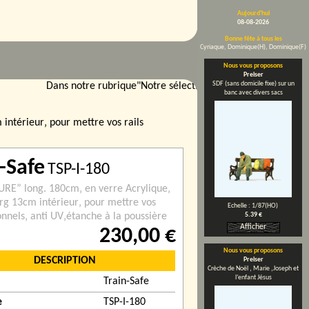
Aujourd'hui
08-08-2026
Bonne fête à tous les
Cyriaque, Dominique(H), Dominique(F)
Nous vous proposons
Preiser
SDF (sans domicile fixe) sur un
Dans notre rubrique"Notre sélection", Roco Diesel SNCF B
banc avec divers sacs
intérieur‚ pour mettre vos rails
-Safe
TSP-I-180
PURE” long. 180cm‚ en verre Acrylique‚
arg 13cm intérieur‚ pour mettre vos
Echelle : 1/87(HO)
onnels‚ anti UV‚étanche à la poussière
5.39 €
Afficher
230,00 €
Nous vous proposons
DESCRIPTION
Preiser
Crèche de Noël ‚ Marie ‚Joseph et
l’enfant Jésus
Train-Safe
e
TSP-I-180