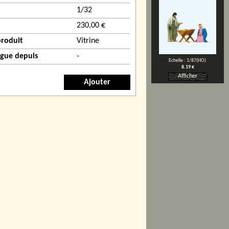
1/32
230,00 €
produit
Vitrine
ogue depuis
-
Echelle : 1/87(HO)
8.19 €
Afficher
Ajouter