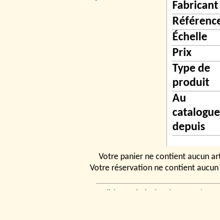
Fabricant
Référenc
Échelle
Prix
Type de
produit
Au
catalogue
depuis
Votre panier ne contient aucun art
Votre réservation ne contient aucun 
Conditions générales de vente
|
Ven
rencontrer
|
Contact
© 2026, Tchou
Modélismes