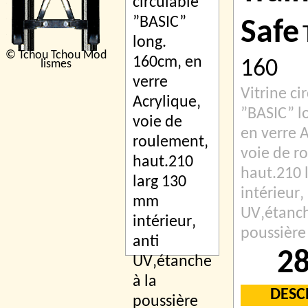
Safe
© Tchou Tchou Mod
160
lismes
Vitrine ci
”BASIC” l
en verre A
voie de r
haut.210 
intérieur‚
UV‚étanch
poussière
28
DESC