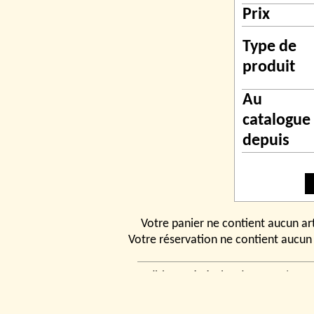
Prix
Type de
produit
Au
catalogue
depuis
Votre panier ne contient aucun art
Votre réservation ne contient aucun 
Conditions générales de vente
|
Ven
rencontrer
|
Contact
© 2026, Tchou
Modélismes