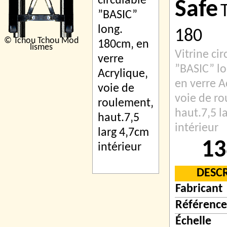
Safe
180
© Tchou Tchou Mod
lismes
Vitrine cir
”BASIC” l
en verre A
voie de r
haut.7‚5 l
intérieur
13
DESC
Fabricant
Référence
Échelle