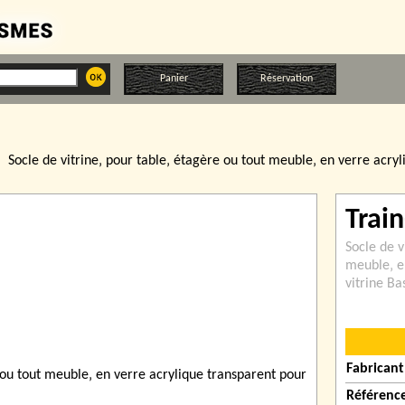
Panier
Réservation
s
Socle de vitrine‚ pour table‚ étagère ou tout meuble‚ en verre acryl
Train
Socle de v
meuble‚ e
vitrine Ba
Fabricant
Référenc