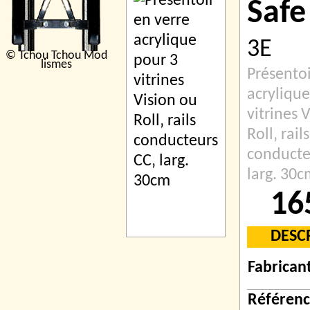
Safe
3E
© Tchou Tchou Mod
lismes
Présentoi
acrylique
vitrines 
Roll‚ rails
conducte
larg. 30c
16
DESC
Fabrican
Référen