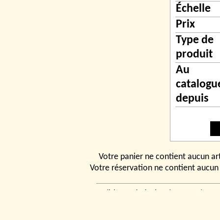
Échelle
Prix
Type de
produit
Au
catalogu
depuis
Votre panier ne contient aucun art
Votre réservation ne contient aucun 
Conditions générales de vente
|
Ven
rencontrer
|
Contact
© 2026, Tchou
Modélismes