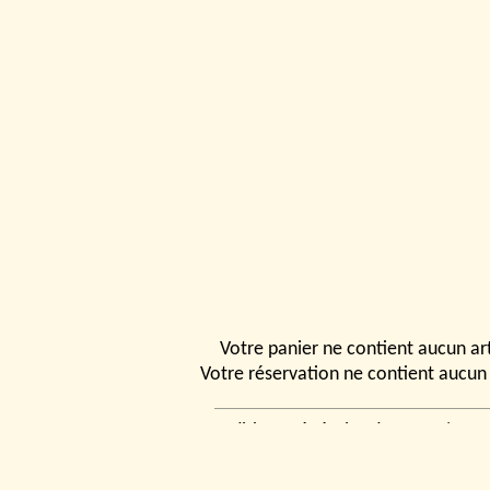
Votre panier ne contient aucun art
Votre réservation ne contient aucun 
Conditions générales de vente
|
Ven
rencontrer
|
Contact
© 2026, Tchou
Modélismes