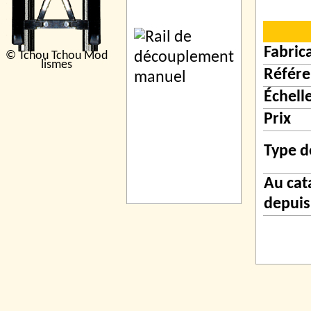
Fabric
© Tchou Tchou Mod
lismes
Référe
Échell
Prix
Type d
Au cat
depuis