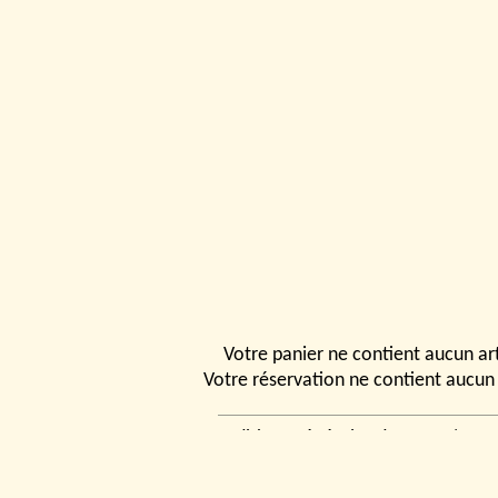
Votre panier ne contient aucun art
Votre réservation ne contient aucun 
Conditions générales de vente
|
Ven
rencontrer
|
Contact
© 2026, Tchou
Modélismes