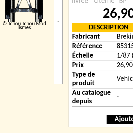
livrée ” citerne ”BP”
26,9
© Tchou Tchou Mod
DESCRIPTION
lismes
Fabricant
Breki
Référence
8531
Échelle
1/87 
Prix
26,90
Type de
Vehic
produit
Au catalogue
-
depuis
Ajout