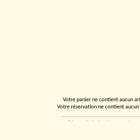
Votre panier ne contient aucun art
Votre réservation ne contient aucun 
Conditions générales de vente
|
Ven
rencontrer
|
Contact
© 2026, Tchou
Modélismes