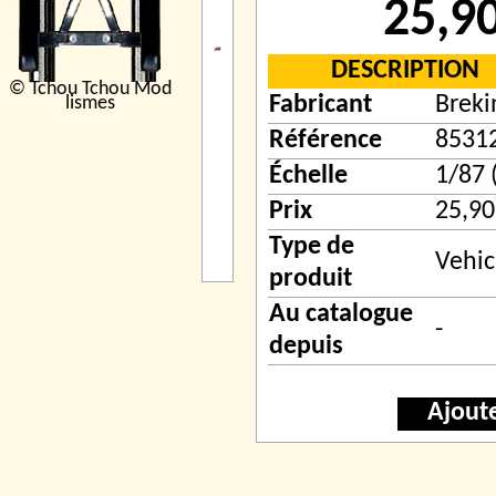
25,9
DESCRIPTION
© Tchou Tchou Mod
Fabricant
Breki
lismes
Référence
8531
Échelle
1/87 
Prix
25,90
Type de
Vehic
produit
Au catalogue
-
depuis
Ajout