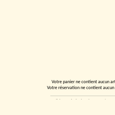
Votre panier ne contient aucun art
Votre réservation ne contient aucun 
Conditions générales de vente
|
Ven
rencontrer
|
Contact
© 2026, Tchou
Modélismes