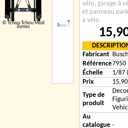
vélo‚ garage à v
et panneau park
à vélo
© Tchou Tchou Mod
lismes
15,9
DESCRIPTIO
Fabricant
Busc
Référence
7950
Échelle
1/87 
Prix
15,90
Decor
Type de
Figur
produit
Vehic
Au
catalogue
-