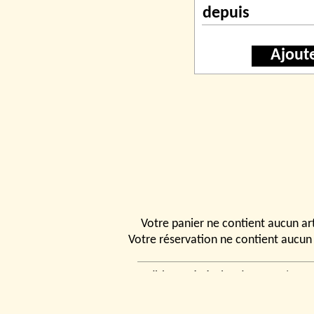
depuis
Ajout
Votre panier ne contient aucun art
Votre réservation ne contient aucun 
Conditions générales de vente
|
Ven
rencontrer
|
Contact
© 2026, Tchou
Modélismes