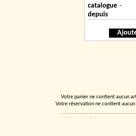
catalogue
-
depuis
Ajout
Votre panier ne contient aucun art
Votre réservation ne contient aucun 
Conditions générales de vente
|
Ven
rencontrer
|
Contact
© 2026, Tchou
Modélismes