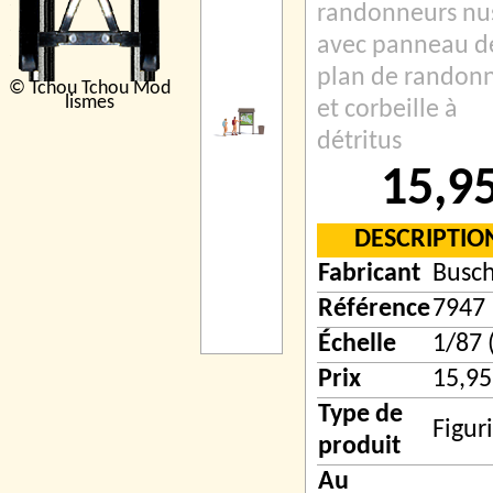
randonneurs nu
avec panneau d
plan de randon
© Tchou Tchou Mod
lismes
et corbeille à
détritus
15,9
DESCRIPTIO
Fabricant
Busc
Référence
7947
Échelle
1/87 
Prix
15,95
Type de
Figur
produit
Au