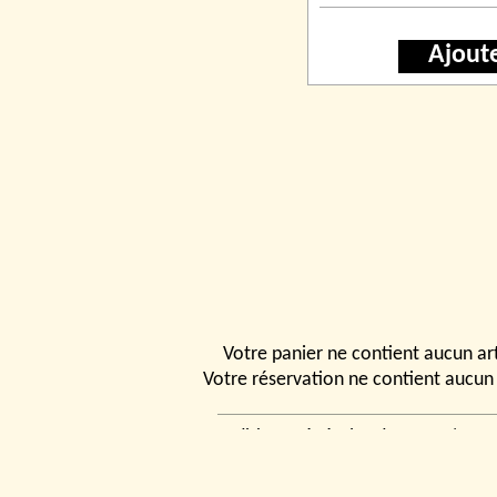
Ajout
Votre panier ne contient aucun art
Votre réservation ne contient aucun 
Conditions générales de vente
|
Ven
rencontrer
|
Contact
© 2026, Tchou
Modélismes