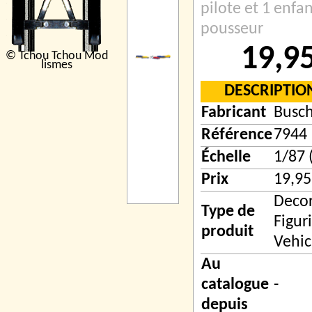
pilote et 1 enfa
pousseur
19,9
© Tchou Tchou Mod
lismes
DESCRIPTIO
Fabricant
Busc
Référence
7944
Échelle
1/87 
Prix
19,95
Decor
Type de
Figur
produit
Vehic
Au
catalogue
-
depuis