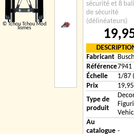
sécurité et 8 bal
de sécurité
(délinéateurs)
© Tchou Tchou Mod
lismes
19,9
DESCRIPTIO
Fabricant
Busc
Référence
7941
Échelle
1/87 
Prix
19,95
Decor
Type de
Figur
produit
Vehic
Au
catalogue
-