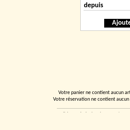
depuis
Ajout
Votre panier ne contient aucun art
Votre réservation ne contient aucun 
Conditions générales de vente
|
Ven
rencontrer
|
Contact
© 2026, Tchou
Modélismes