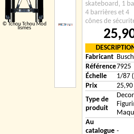
skateboard‚ 1 ba
4 barrières et 4
cônes de sécurit
© Tchou Tchou Mod
lismes
25,9
DESCRIPTIO
Fabricant
Busch
Référence
7925
Échelle
1/87 
Prix
25,90
Decor
Type de
Figuri
produit
Maqu
Au
catalogue
-