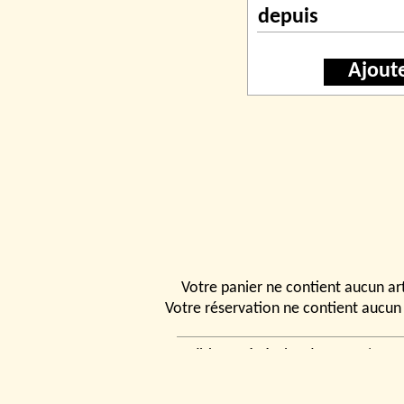
depuis
Ajout
Votre panier ne contient aucun art
Votre réservation ne contient aucun 
Conditions générales de vente
|
Ven
rencontrer
|
Contact
© 2026, Tchou
Modélismes