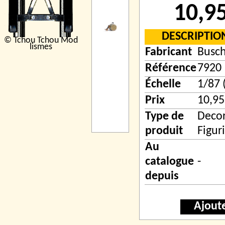
10,9
DESCRIPTIO
© Tchou Tchou Mod
lismes
Fabricant
Busc
Référence
7920
Échelle
1/87 
Prix
10,95
Type de
Decor
produit
Figur
Au
catalogue
-
depuis
Ajout