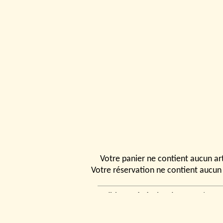
Votre panier ne contient aucun art
Votre réservation ne contient aucun 
Conditions générales de vente
|
Ven
rencontrer
|
Contact
© 2026, Tchou
Modélismes