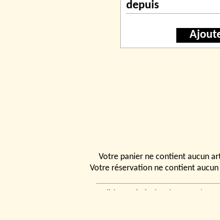
depuis
Ajout
Votre panier ne contient aucun art
Votre réservation ne contient aucun 
Conditions générales de vente
|
Ven
rencontrer
|
Contact
© 2026, Tchou
Modélismes