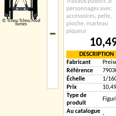
Travaux publics ‚6
personnages avec
accessoires‚ pelle‚
© Tchou Tchou Mod
pioche‚ marteau
lismes
piqueur
10,4
DESCRIPTION
Fabricant
Preis
Référence
7903
Échelle
1/160
Prix
10,49
Type de
Figur
produit
Au catalogue
-