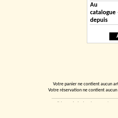
Au
catalogue
depuis
Votre panier ne contient aucun art
Votre réservation ne contient aucun 
Conditions générales de vente
|
Ven
rencontrer
|
Contact
© 2026, Tchou
Modélismes