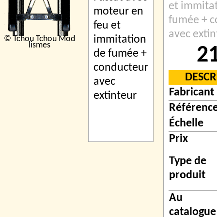
et immita
fumée + c
avec extin
© Tchou Tchou Mod
lismes
21
DESCR
Fabricant
Référenc
Échelle
Prix
Type de
produit
Au
catalogue