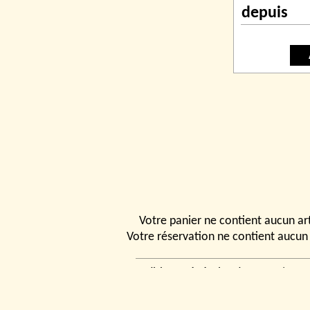
depuis
Votre panier ne contient aucun art
Votre réservation ne contient aucun 
Conditions générales de vente
|
Ven
rencontrer
|
Contact
© 2026, Tchou
Modélismes