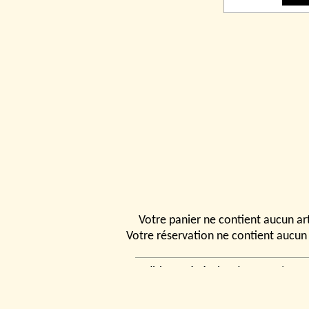
Votre panier ne contient aucun art
Votre réservation ne contient aucun 
Conditions générales de vente
|
Ven
rencontrer
|
Contact
© 2026, Tchou
Modélismes