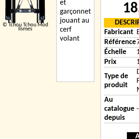
18
DESCRI
© Tchou Tchou Mod
lismes
Fabricant
Référence
Échelle
Prix
Type de
produit
Au
catalogue
-
depuis
A