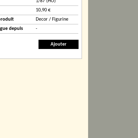
1/87 (HO)
10,90 €
produit
Decor / Figurine
ogue depuis
-
Ajouter