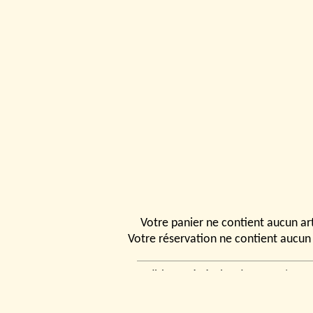
Votre panier ne contient aucun art
Votre réservation ne contient aucun 
Conditions générales de vente
|
Ven
rencontrer
|
Contact
© 2026, Tchou
Modélismes