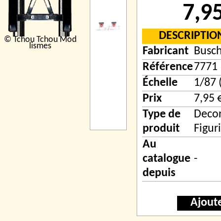
7,9
DESCRIPTIO
© Tchou Tchou Mod
lismes
Fabricant
Busc
Référence
7771
Échelle
1/87 
Prix
7,95 
Type de
Decor
produit
Figur
Au
catalogue
-
depuis
Ajout