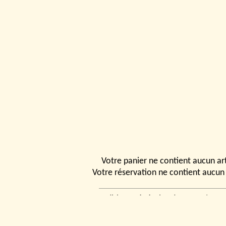
Votre panier ne contient aucun art
Votre réservation ne contient aucun 
Conditions générales de vente
|
Ven
rencontrer
|
Contact
© 2026, Tchou
Modélismes