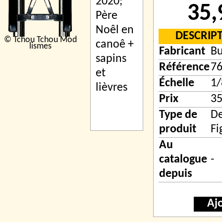
35,
DESCRIP
© Tchou Tchou Mod
lismes
Fabricant
B
Référence
7
Échelle
1/
Prix
35
Type de
De
produit
Fi
Au
catalogue
-
depuis
Aj