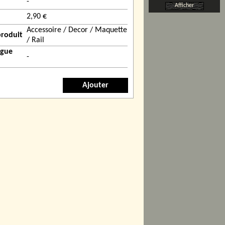
-
Afficher
2,90 €
Accessoire / Decor / Maquette
produit
/ Rail
ogue
-
Ajouter