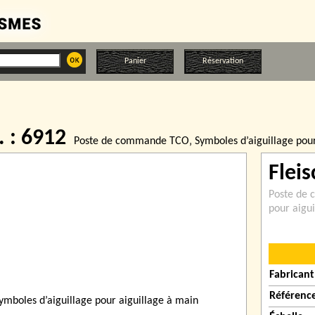
Panier
Réservation
. : 6912
Poste de commande TCO‚ Symboles d’aiguillage pour
Flei
Poste de 
pour aigu
Fabricant
Référenc