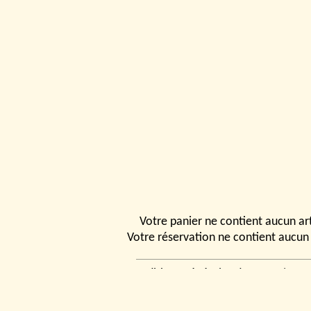
Votre panier ne contient aucun art
Votre réservation ne contient aucun 
Conditions générales de vente
|
Ven
rencontrer
|
Contact
© 2026, Tchou
Modélismes