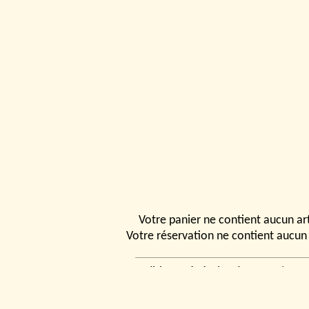
Votre panier ne contient aucun art
Votre réservation ne contient aucun 
Conditions générales de vente
|
Ven
rencontrer
|
Contact
© 2026, Tchou
Modélismes