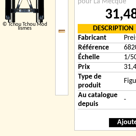
pour La Mecque
31,4
© Tchou Tchou Mod
DESCRIPTION
lismes
Fabricant
Prei
Référence
682
Échelle
1/5
Prix
31,
Type de
Figu
produit
Au catalogue
-
depuis
Ajout