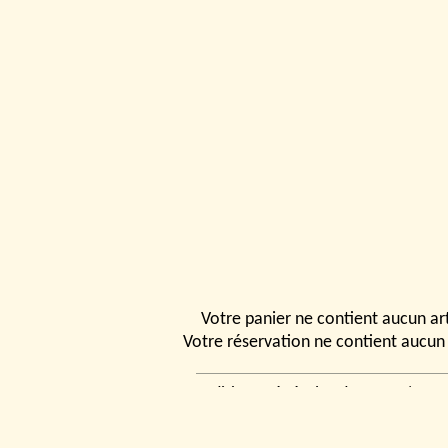
Votre panier ne contient aucun art
Votre réservation ne contient aucun 
Conditions générales de vente
|
Ven
rencontrer
|
Contact
© 2026, Tchou
Modélismes