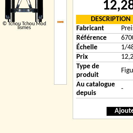
12,2
DESCRIPTION
© Tchou Tchou Mod
lismes
Fabricant
Prei
Référence
670
Échelle
1/4
Prix
12,
Type de
Figu
produit
Au catalogue
-
depuis
Ajout