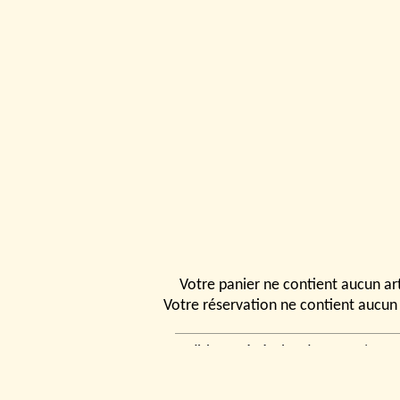
Votre panier ne contient aucun art
Votre réservation ne contient aucun 
Conditions générales de vente
|
Ven
rencontrer
|
Contact
© 2026, Tchou
Modélismes