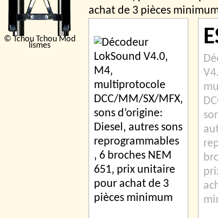
achat de 3 pièces minimu
E
© Tchou Tchou Mod
lismes
Dé
V4
mu
DC
son
au
re
br
pri
ach
mi