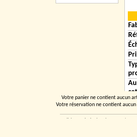
Fa
Ré
Éc
Pr
Ty
pr
Au
ca
Votre panier ne contient aucun art
de
Votre réservation ne contient aucun 
Conditions générales de vente
|
Ven
rencontrer
|
Contact
© 2026, Tchou
Modélismes