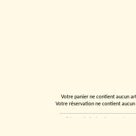
Votre panier ne contient aucun art
Votre réservation ne contient aucun 
Conditions générales de vente
|
Ven
rencontrer
|
Contact
© 2026, Tchou
Modélismes