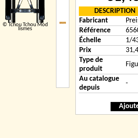
DESCRIPTION
Fabricant
Prei
© Tchou Tchou Mod
lismes
Référence
656
Échelle
1/4
Prix
31,
Type de
Figu
produit
Au catalogue
-
depuis
Ajout