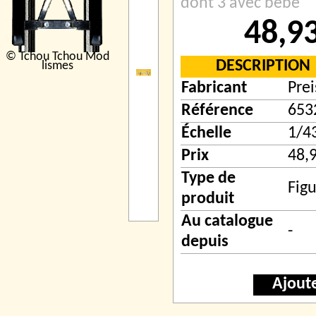
dont 3 avec bébé
48,9
© Tchou Tchou Mod
DESCRIPTION
lismes
Fabricant
Prei
Référence
653
Échelle
1/4
Prix
48,
Type de
Figu
produit
Au catalogue
-
depuis
Ajout