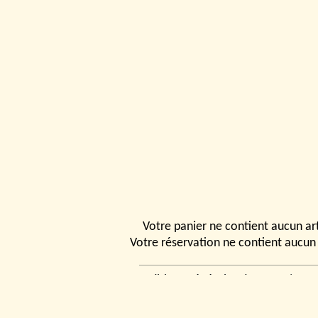
Votre panier ne contient aucun art
Votre réservation ne contient aucun 
Conditions générales de vente
|
Ven
rencontrer
|
Contact
© 2026, Tchou
Modélismes