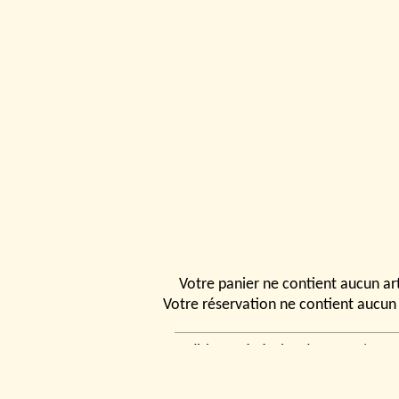
Votre panier ne contient aucun art
Votre réservation ne contient aucun 
Conditions générales de vente
|
Ven
rencontrer
|
Contact
© 2026, Tchou
Modélismes