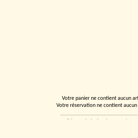
Votre panier ne contient aucun art
Votre réservation ne contient aucun 
Conditions générales de vente
|
Ven
rencontrer
|
Contact
© 2026, Tchou
Modélismes