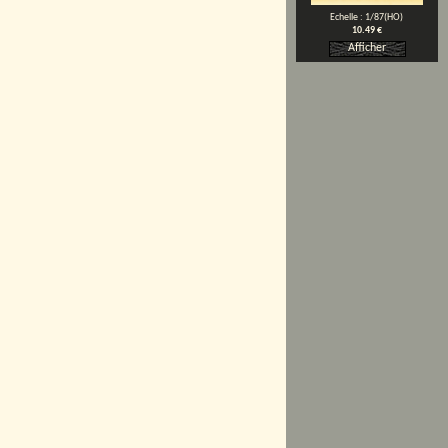
Echelle : 1/87(HO)
10.49 €
Afficher