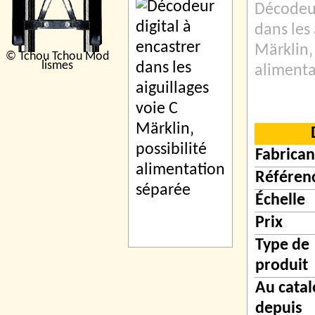
Décodeur
dans les 
Märklin‚ 
© Tchou Tchou Mod
lismes
alimenta
Fabrican
Référen
Échelle
Prix
Type de
produit
Au cata
depuis