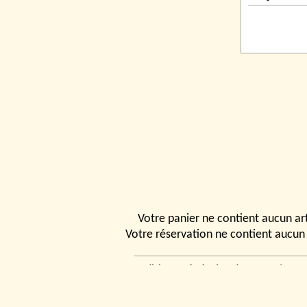
Votre panier ne contient aucun art
Votre réservation ne contient aucun 
Conditions générales de vente
|
Ven
rencontrer
|
Contact
© 2026, Tchou
Modélismes