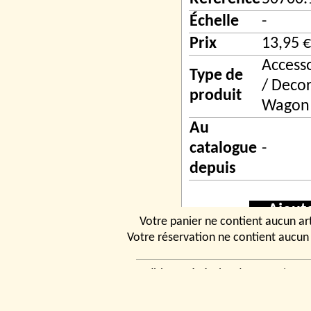
Échelle
-
Prix
13,95 €
Access
Type de
/ Decor
produit
Wagon
Au
catalogue
-
depuis
Ajout
Votre panier ne contient aucun art
Votre réservation ne contient aucun 
Conditions générales de vente
|
Ven
rencontrer
|
Contact
© 2026, Tchou
Modélismes