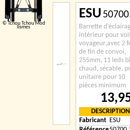
ESU
50700
© Tchou Tchou Mod
Barrette d’éclaira
lismes
intérieur pour voi
voyageur‚avec 2 f
de fin de convoi‚
255mm‚ 11 leds b
chaud‚ sécable‚ pr
unitaire pour 10
pièces minimum
13,9
DESCRIPTION
Fabricant
ESU
Référence
50700.