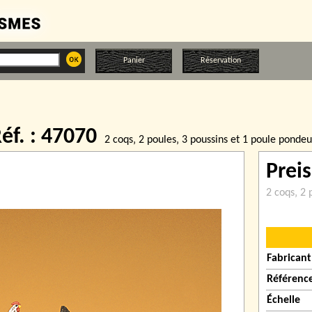
Panier
Réservation
éf. : 47070
2 coqs‚ 2 poules‚ 3 poussins et 1 poule ponde
Prei
2 coqs‚ 2 
Fabricant
Référenc
Échelle