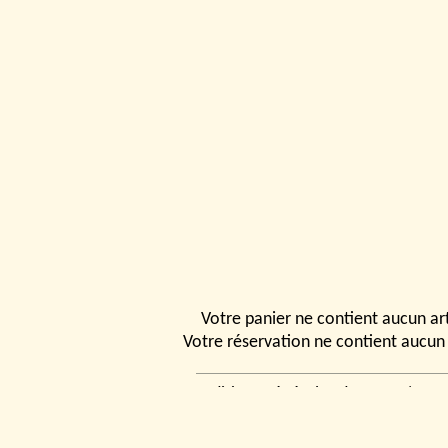
Votre panier ne contient aucun art
Votre réservation ne contient aucun 
Conditions générales de vente
|
Ven
rencontrer
|
Contact
© 2026, Tchou
Modélismes