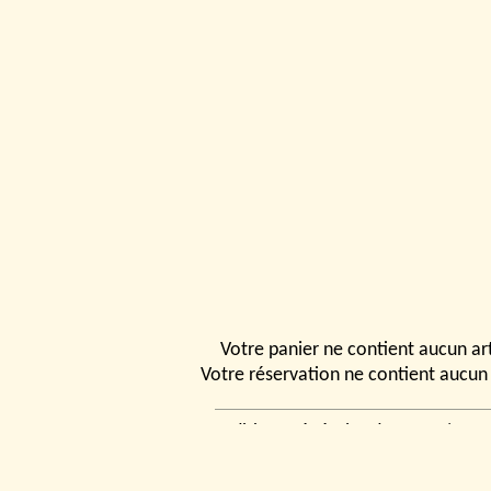
Votre panier ne contient aucun art
Votre réservation ne contient aucun 
Conditions générales de vente
|
Ven
rencontrer
|
Contact
© 2026, Tchou
Modélismes