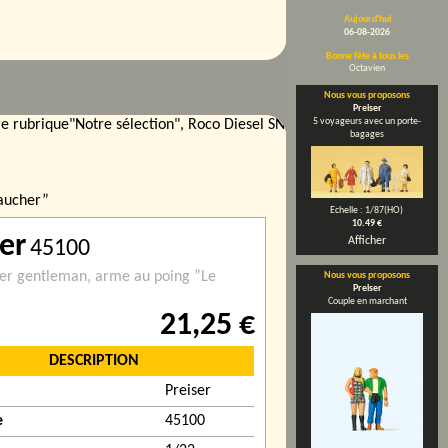
Aujourd'hui
06-08-2026
Bonne fête à tous les
Octavien
Nous vous proposons
Preiser
5 voyageurs avec un porte-
 rubrique"Notre sélection", Roco Diesel SNCF BB662405 réf 730006 
bagages
aucher”
Echelle : 1/87(HO)
10.49 €
ser
Afficher
45100
er gentleman‚ arme au poing ”Le
Nous vous proposons
Preiser
Couple en marchant
21,25 €
DESCRIPTION
Preiser
e
45100