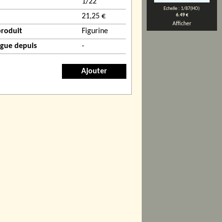
1/22
Echelle : 1/87(HO)
21,25 €
6.49 €
Afficher
produit
Figurine
ogue depuis
-
Ajouter