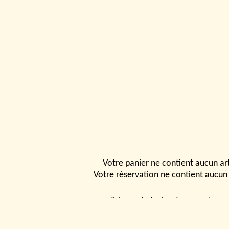
Votre panier ne contient aucun art
Votre réservation ne contient aucun 
Conditions générales de vente
|
Ven
rencontrer
|
Contact
© 2026, Tchou
Modélismes